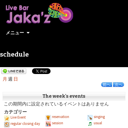
コンテンツへ移動
メニュー
schedule
月
週
日
前へ
次へ
The week's events
この期間内に設定されているイベントはありません
カテゴリー
reservation
singing
Live Event
session
usual
regular closing day