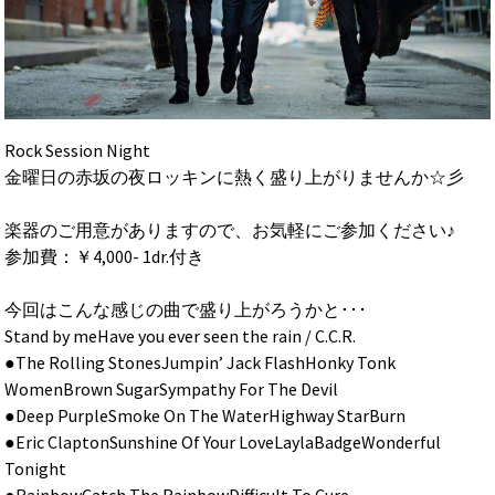
Rock Session Night
金曜日の赤坂の夜ロッキンに熱く盛り上がりませんか☆彡
楽器のご用意がありますので、お気軽にご参加ください♪
参加費：￥4,000- 1dr.付き
今回はこんな感じの曲で盛り上がろうかと･･･
Stand by meHave you ever seen the rain / C.C.R.
●The Rolling StonesJumpin’ Jack FlashHonky Tonk
WomenBrown SugarSympathy For The Devil
●Deep PurpleSmoke On The WaterHighway StarBurn
●Eric ClaptonSunshine Of Your LoveLaylaBadgeWonderful
Tonight
●RainbowCatch The RainbowDifficult To Cure