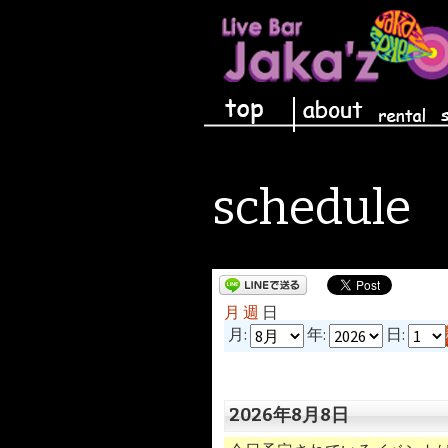
コンテンツへ移動
schedule
月
週
日
月:
年:
日:
2026年8月8日