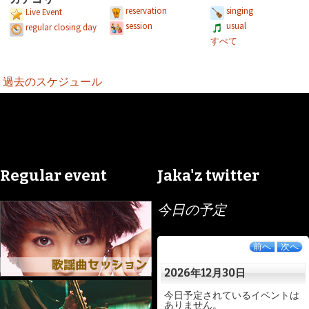
reservation
singing
Live Event
session
usual
regular closing day
すべて
過去のスケジュール
Regular event
Jaka'z twitter
今日の予定
前へ
次へ
2026年12月30日
今日予定されているイベントは
ありません。