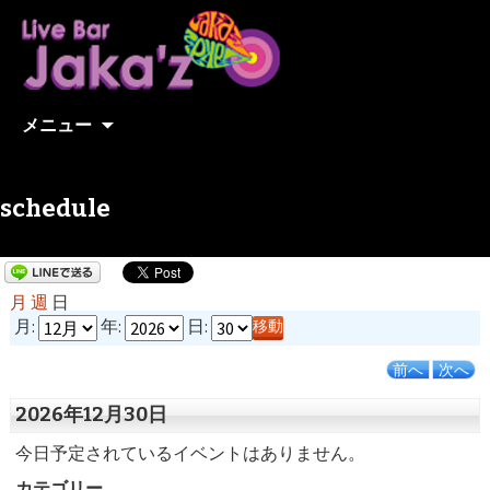
コンテンツへ移動
メニュー
schedule
月
週
日
月:
年:
日:
前へ
次へ
2026年12月30日
今日予定されているイベントはありません。
カテゴリー