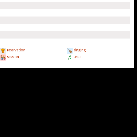
reservation
singing
session
usual