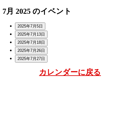
7月 2025 のイベント
2025年7月5日
2025年7月13日
2025年7月18日
2025年7月26日
2025年7月27日
カレンダーに戻る